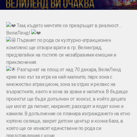
Там, където мечтите се превръщат в реалност…
ВелиЛенд!
Първият по рода си културно-атракционен
комплекс ще отвори врати в гр. Велинград,
предлагайки на гостите си незабравими емоции и
приключения.
Разгърнат на площ от над 70 декара, ВелиЛенд
крие еко кът за игра на най-малките, парк зона с
множество атракциони, зона за отдих и релакс на
възрастните, както и зона за храна и напитки. В бъдеще
проектът ще бъде допълнен от зоокът, в който децата
ще могат да пипнат, нахранят, разходят и яздат коне и
камили. В допълнение се планира изграждането на етно
юртено селище, закрит детски център и конна база, в
която ще се изнасят единствени по рода си
представления с коне.