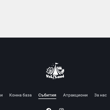
ти
Конна база
Събития
Атракциони
За нас