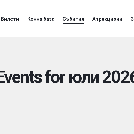
Билети
Конна база
Събития
Атракциони
З
Events for юли 202