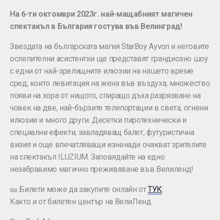
На 6-ти октомври 2023г. най-мащабният магичен
спектакъл в България гостува във Велинград!
Звездата на българската магия StarBoy Ayvon и неговите
ослепителни асистентки ще представят грандиозно шоу
с едни от най-зрелищните илюзии на нашето време
сред, които левитация на жена във въздуха, множество
появи на хора от нищото, спиращо дъха разрязване на
човек на две, най-бързите телепортации в света, огнени
илюзии и много други. Десетки пиротехнически и
специални ефекти, завладяващ балет, футуристична
визия и още впечатляващи изненади очакват зрителите
на спектакъл ILUZIUM. Заповядайте на едно
незабравимо магично преживяване във Велиленд!
🎫 Билети може да закупите онлайн от
ТУК
:
Както и от билетен център на ВелиЛенд.