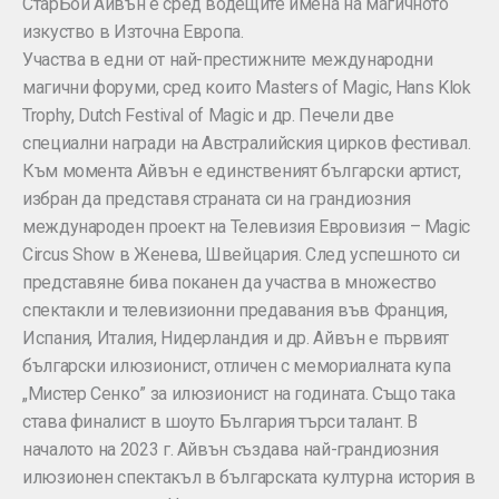
СтарБой Айвън е сред водещите имена на магичното
изкуство в Източна Европа.
Участва в едни от най-престижните международни
магични форуми, сред които Masters of Magic, Hans Klok
Trophy, Dutch Festival of Magic и др. Печели две
специални награди на Австралийския цирков фестивал.
Към момента Айвън е единственият български артист,
избран да представя страната си на грандиозния
международен проект на Телевизия Евровизия – Magic
Circus Show в Женева, Швейцария. След успешното си
представяне бива поканен да участва в множество
спектакли и телевизионни предавания във Франция,
Испания, Италия, Нидерландия и др. Айвън е първият
български илюзионист, отличен с мемориалната купа
„Мистер Сенко” за илюзионист на годината. Също така
става финалист в шоуто България търси талант. В
началото на 2023 г. Айвън създава най-грандиозния
илюзионен спектакъл в българската културна история в