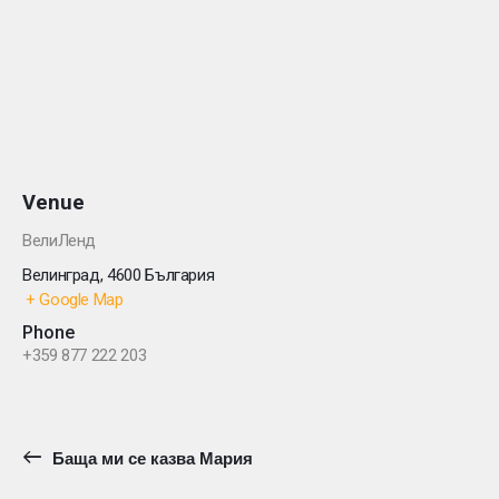
Venue
ВелиЛенд
Велинград
,
4600
България
+ Google Map
Phone
+359 877 222 203
Баща ми се казва Мария