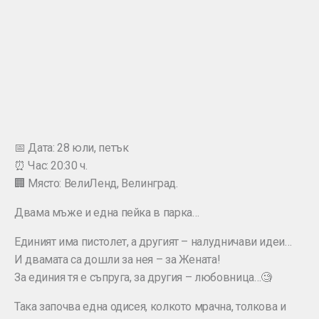
📅 Дата: 28 юли, петък
⏰ Час: 20:30 ч.
🏢 Място: ВелиЛенд, Велинград.
Двама мъже и една пейка в парка…
Единият има пистолет, а другият – налудничави идеи…
И двамата са дошли за нея – за Жената!
За единия тя е съпруга, за другия – любовница…🧐
Така започва една одисея, колкото мрачна, толкова и