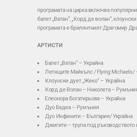
програмата на цирка включва популярни 
балет „Ватан“, „Корд де волан“, клоунск
програмата е брилянтният Драгомир Дра
АРТИСТИ
Балет „Ватан“ – Украйна
Летящите Майкълс / Flying Michaels/
Клоунски дует „Жеко“ – Украйна
Корд де Волан – Николета – Румъни
Елеонора Богатирьова – Украйна
Дуо Бадеа – Румъния
Дуо Инфинити – България/ Украйна
Джигити – трупа под ръководството