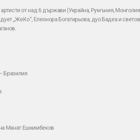
артисти от над 6 държави (Украйна, Румъния, Монголия,
и дует „ЖеКо“, Елеонора Богатирьова, дуо Бадеа и свето
ганов.
 – Бразилия
я
 на Манат Ешкимбеков